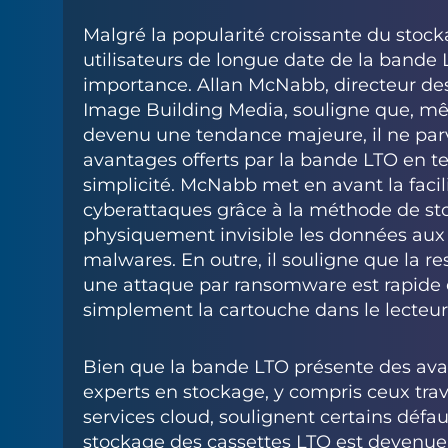
Malgré la popularité croissante du stoc
utilisateurs de longue date de la bande 
importance. Allan McNabb, directeur de
Image Building Media, souligne que, mê
devenu une tendance majeure, il ne parvi
avantages offerts par la bande LTO en t
simplicité. McNabb met en avant la facili
cyberattaques grâce à la méthode de st
physiquement invisible les données aux 
malwares. En outre, il souligne que la r
une attaque par ransomware est rapide e
simplement la cartouche dans le lecteu
Bien que la bande LTO présente des avan
experts en stockage, y compris ceux trav
services cloud, soulignent certains défau
stockage des cassettes LTO est devenue 