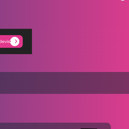
devis
devis