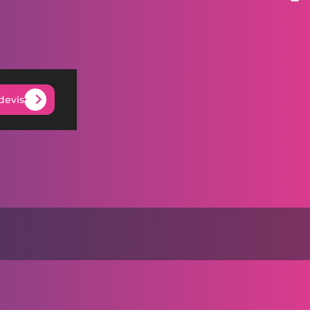
devis
devis