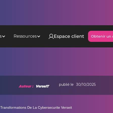
Espace client
s
Ressources
Obtenir un 
Obtenir un 
publié le
30/10/2025
Auteur :
VerseIT
 Transformations De La Cybersecurite Verseit