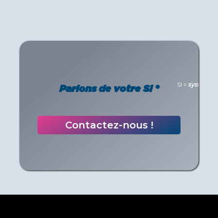
SI =
système d
Parlons de votre SI *
Contactez-nous !