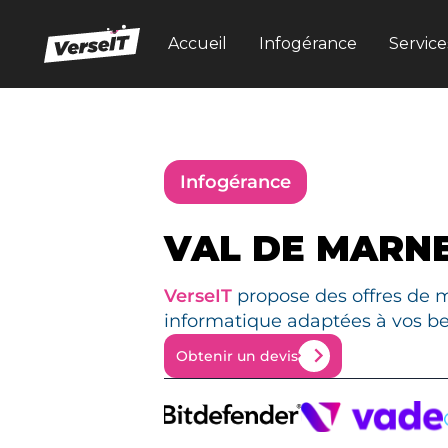
Accueil
Infogérance
Service
Infogérance
VAL DE MARN
VerseIT
propose des offres de 
informatique adaptées à vos be
Obtenir un devis
Obtenir un devis