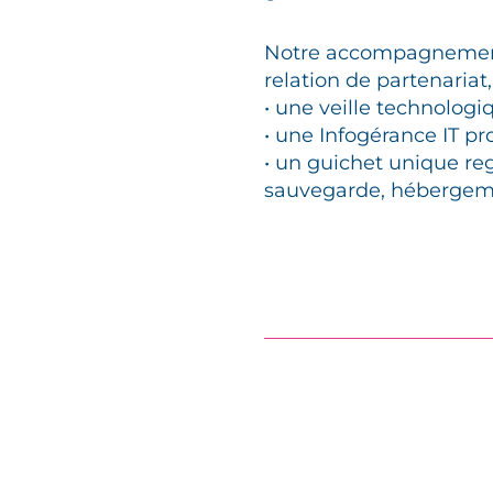
Notre accompagnement
relation de partenariat,
• une veille technologi
• une Infogérance IT pr
• un guichet unique re
sauvegarde, héberge