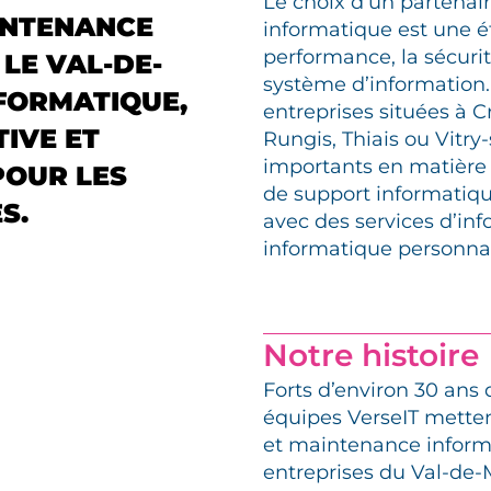
Le choix d’un partenair
INTENANCE
informatique est une ét
performance, la sécurit
LE VAL-DE-
système d’information.
FORMATIQUE,
entreprises situées à Cr
IVE ET
Rungis, Thiais ou Vitry
importants en matière d
POUR LES
de support informatiq
S.
avec des services d’in
informatique personnali
Notre histoire
Forts d’environ 30 ans
équipes VerseIT metten
et maintenance inform
entreprises du Val-de-