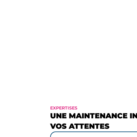
Années d’expertises
s
d
s
EXPERTISES
UNE MAINTENANCE I
VOS ATTENTES