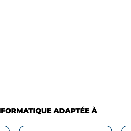
%
econdes de temps
Des demandes
’attente moyen au
résolues dès le 1er
upport
contact
NFORMATIQUE ADAPTÉE À