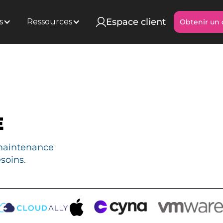
Espace client
s
Ressources
Obtenir un 
Obtenir un 
E
maintenance
soins.