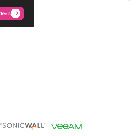
devis
devis