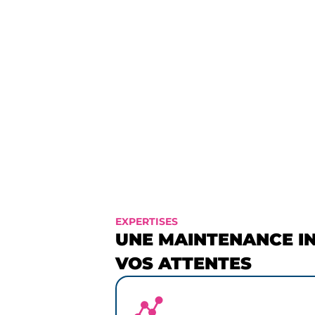
Années d’expertises
s
cumulées
d
s
EXPERTISES
UNE MAINTENANCE I
VOS ATTENTES