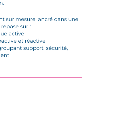
m.
 sur mesure, ancré dans une
 repose sur :
que active
oactive et réactive
groupant support, sécurité,
ment