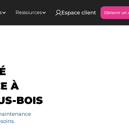
Espace client
s
Ressources
Obtenir un 
Obtenir un 
É
E À
US-BOIS
maintenance
soins.