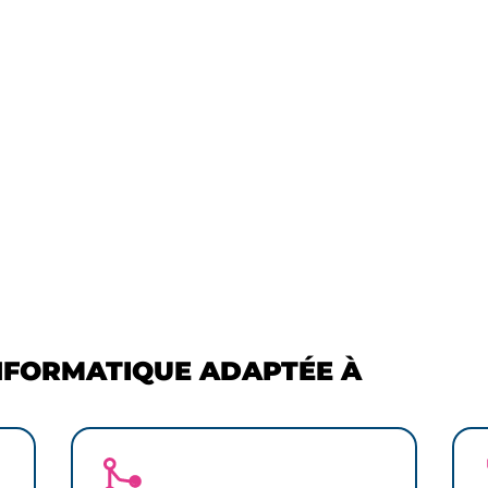
%
econdes de temps
Des demandes
’attente moyen au
résolues dès le 1er
upport
contact
NFORMATIQUE ADAPTÉE À