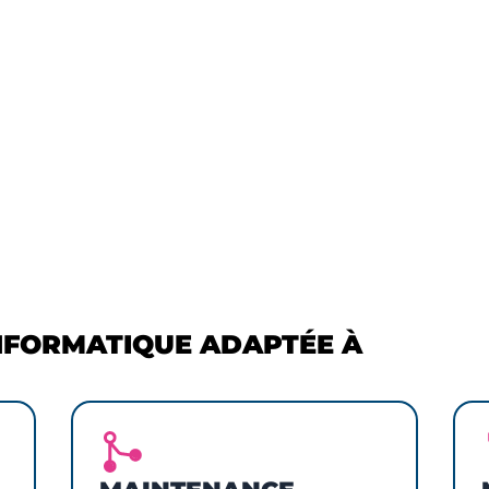
%
econdes de temps
Des demandes
’attente moyen au
résolues dès le 1er
upport
contact
NFORMATIQUE ADAPTÉE À