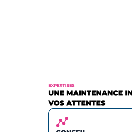
Années d’expertises
s
cumulées
d
s
EXPERTISES
UNE MAINTENANCE I
VOS ATTENTES