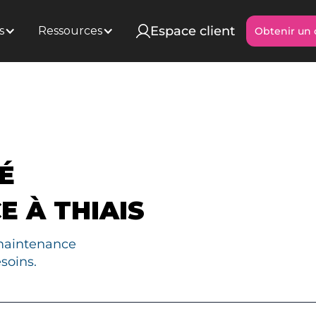
Espace client
s
Ressources
Obtenir un 
Obtenir un 
É
E À THIAIS
maintenance
soins.