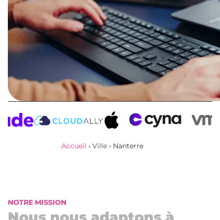
Accueil
›
Ville
›
Nanterre
NOTRE MISSION
Nous nous adaptons à